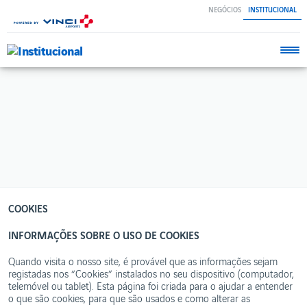
Passar
NEGÓCIOS
INSTITUCIONAL
para
o
conteúdo
principal
ESTOU
A
PLANEAR
Negócios
A minha
Institucional
Chegada
Contactos
A
minha
Política de
Viagem
privacidade
COOKIES
A
Termos e
minha
condições
Escala
INFORMAÇÕES SOBRE O USO DE COOKIES
Livro de
A
Reclamações
Quando visita o nosso site, é provável que as informações sejam
minha
Partida
registadas nos “Cookies” instalados no seu dispositivo (computador,
Política
telemóvel ou tablet). Esta página foi criada para o ajudar a entender
de
Deixar
cookies
o que são cookies, para que são usados e como alterar as
ou