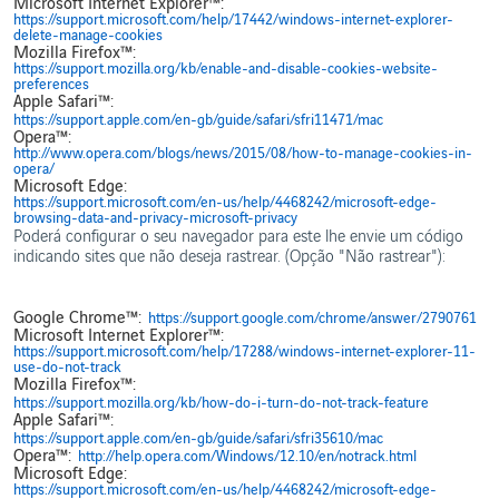
Microsoft Internet Explorer™:
https://support.microsoft.com/help/17442/windows-internet-explorer-
delete-manage-cookies
Mozilla Firefox™:
https://support.mozilla.org/kb/enable-and-disable-cookies-website-
preferences
Apple Safari™:
https://support.apple.com/en-gb/guide/safari/sfri11471/mac
Opera™:
http://www.opera.com/blogs/news/2015/08/how-to-manage-cookies-in-
opera/
Microsoft Edge:
https://support.microsoft.com/en-us/help/4468242/microsoft-edge-
browsing-data-and-privacy-microsoft-privacy
Poderá configurar o seu navegador para este lhe envie um código
indicando sites que não deseja rastrear. (Opção "Não rastrear"):
Google Chrome™:
https://support.google.com/chrome/answer/2790761
Microsoft Internet Explorer™:
https://support.microsoft.com/help/17288/windows-internet-explorer-11-
use-do-not-track
Mozilla Firefox™:
https://support.mozilla.org/kb/how-do-i-turn-do-not-track-feature
Apple Safari™:
https://support.apple.com/en-gb/guide/safari/sfri35610/mac
Opera™:
http://help.opera.com/Windows/12.10/en/notrack.html
Microsoft Edge:
https://support.microsoft.com/en-us/help/4468242/microsoft-edge-