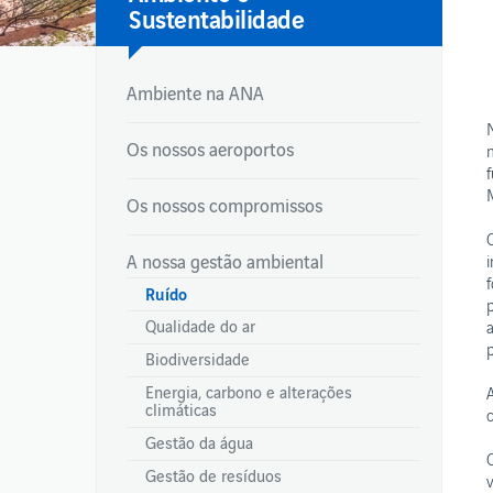
Sustentabilidade
Ambiente na ANA
NEWSROOM
PUBLICAÇÕES 
Os nossos aeroportos
Newsroom
Relatórios Integr
Newsroom
Relatórios de ges
Os nossos compromissos
Relatórios de sus
Publicações – co
aeroportuárias
A nossa gestão ambiental
Normas de Segura
Ruído
Qualidade do ar
Biodiversidade
Energia, carbono e alterações
climáticas
Gestão da água
Gestão de resíduos