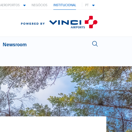
AEROPORTOS
NEGÓCIOS
INSTITUCIONAL
PT
Newsroom
INOVAÇÃO
Inovação na ANA
Áreas de Inovação
Biometria
Ideias com asas
Inovação aberta
TRABALHAR NA ANA