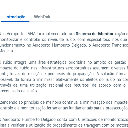
Introdução
WebTrak
E RELATÓRIOS
Sistema de Monitorização 
Nos Aeroportos ANA foi implementado um
monitorizar e controlar os níveis de ruído, com especial foco nos qu
ados
Negócios
funcionamento no Aeroporto Humberto Delgado, o Aeroporto Francisco 
tão e contas
Institucional
Madeira.
tentabilidade
Contactos
ncessões
O ruído integra uma área estratégica prioritária no âmbito da gestã
Política de privacidade
impacte do ruído nas infraestruturas aeroportuárias assumem diversas f
Termos e condições
nça na Plataforma
fonte, locais de receção e percursos de propagação. A solução ótima
Livro de Reclamações
possível, de forma a minimizar efetivamente os efeitos do ruído na c
Política de cookies
através de uma utilização racional dos recursos, de acordo com o 
preconizado na União.
Atendendo ao princípio de melhoria contínua, a minimização dos impacte
controlo e a monitorização ferramentas fundamentais para a prossecução 
O Aeroporto Humberto Delgado conta com 6 estações de monitorização 
vista a verificar a utilização do procedimento de travagem com os motor