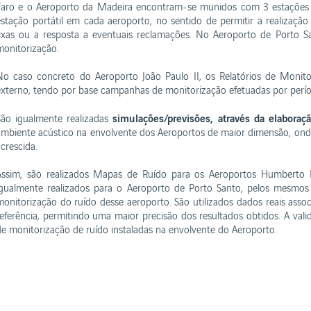
Faro e o Aeroporto da Madeira encontram-se munidos com 3 estações 
estação portátil em cada aeroporto, no sentido de permitir a realização
fixas ou a resposta a eventuais reclamações. No Aeroporto de Porto Sa
monitorização.
No caso concreto do Aeroporto João Paulo II, os Relatórios de Monito
externo, tendo por base campanhas de monitorização efetuadas por perío
simulações/previsões, através da elabora
São igualmente realizadas
ambiente acústico na envolvente dos Aeroportos de maior dimensão, onde
crescida.
Assim, são realizados Mapas de Ruído para os Aeroportos Humberto D
igualmente realizados para o Aeroporto de Porto Santo, pelos mesmos 
monitorização do ruído desse aeroporto. São utilizados dados reais ass
referência, permitindo uma maior precisão dos resultados obtidos. A val
de monitorização de ruído instaladas na envolvente do Aeroporto.