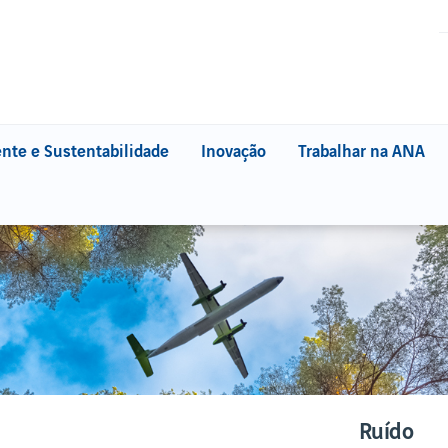
nte e Sustentabilidade
Inovação
Trabalhar na ANA
DADE SOCIAL
AMBIENTE E
SUSTENTABILIDADE
ara a Cidadania
Ambiente na ANA
Os nossos aeroportos
Os nossos compromissos
A nossa gestão ambiental
Projeto Life Moonset
WebTrak
WebTrak
Ruído
Reservas da Biosfera de Portugal