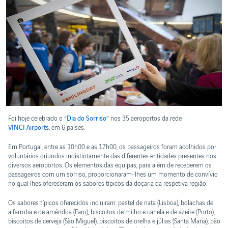
Ética e
WebTrak
Conduta
Reservas
da
Biosfera
de
Portugal
Foi hoje celebrado o “
Dia do Sorriso
” nos 35 aeroportos da rede
VINCI Airports
, em 6 países.
Em Portugal, entre as 10h00 e as 17h00, os passageiros foram acolhidos por
voluntários oriundos indistintamente das diferentes entidades presentes nos
diversos aeroportos. Os elementos das equipas, para além de receberem os
passageiros com um sorriso, proporcionaram-lhes um momento de convívio
no qual lhes ofereceram os sabores típicos da doçaria da respetiva região.
Os sabores típicos oferecidos incluiram: pastel de nata (Lisboa), bolachas de
alfarroba e de amêndoa (Faro), biscoitos de milho e canela e de azeite (Porto),
biscoitos de cerveja (São Miguel), biscoitos de orelha e júlias (Santa Maria), pão