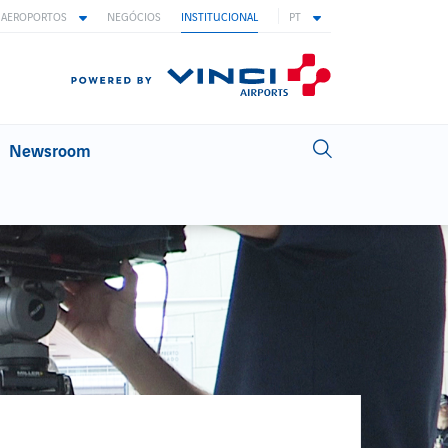
AEROPORTOS
NEGÓCIOS
INSTITUCIONAL
PT
Newsroom
INOVAÇÃO
Inovação na ANA
Áreas de Inovação
Biometria
Ideias com asas
Inovação aberta
TRABALHAR NA ANA