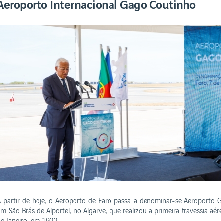
Aeroporto Internacional Gago Coutinho
E RELATÓRIOS
ados
Negócios
tão e contas
Institucional
tentabilidade
Contactos
ncessões
Política de privacidade
Termos e condições
nça na Plataforma
Livro de Reclamações
Política de cookies
A partir de hoje, o Aeroporto de Faro passa a denominar-se Aeroport
em São Brás de Alportel, no Algarve, que realizou a primeira travessia aé
de Janeiro, em 1922.