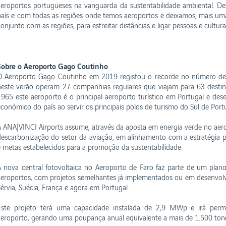
aeroportos portugueses na vanguarda da sustentabilidade ambiental. 
país e com todas as regiões onde temos aeroportos e deixamos, mais uma
onjunto com as regiões, para estreitar distâncias e ligar pessoas e cultura
Sobre o Aeroporto Gago Coutinho
O Aeroporto Gago Coutinho em 2019 registou o recorde no número de p
neste verão operam 27 companhias regulares que viajam para 63 destin
1965 este aeroporto é o principal aeroporto turístico em Portugal e 
económico do país ao servir os principais polos de turismo do Sul de Port
A ANA|VINCI Airports assume, através da aposta em energia verde no aer
descarbonização do setor da aviação, em alinhamento com a estratégia p
e metas estabelecidos para a promoção da sustentabilidade.
A nova central fotovoltaica no Aeroporto de Faro faz parte de um plan
aeroportos, com projetos semelhantes já implementados ou em desenvolvi
Sérvia, Suécia, França e agora em Portugal.
Este projeto terá uma capacidade instalada de 2,9 MWp e irá permi
aeroporto, gerando uma poupança anual equivalente a mais de 1.500 ton