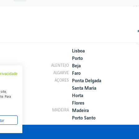
Lisboa
Porto
Beja
ALENTEJO
Faro
ALGARVE
privacidade
Ponta Delgada
AÇORES
Santa Maria
site,
Horta
te. Para
Flores
Madeira
MADEIRA
Porto Santo
tar