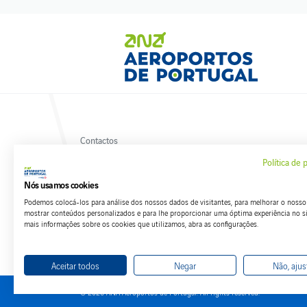
Contactos
Política de privacidade
Política de 
Termos e condições
Livro de Reclamações
Nós usamos cookies
Política de cookies
Podemos colocá-los para análise dos nossos dados de visitantes, para melhorar o nosso 
mostrar conteúdos personalizados e para lhe proporcionar uma óptima experiência no si
mais informações sobre os cookies que utilizamos, abra as configurações.
Aceitar todos
Negar
Não, ajus
© 2026 ANA Aeroportos de Portugal. All rights reserved.