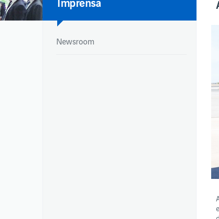
Imprensa
Newsroom
NEWSROOM
PUBLICAÇÕES 
Newsroom
Relatórios Integr
Newsroom
Relatórios de ges
Relatórios de sus
Publicações – co
aeroportuárias
Normas de Segura