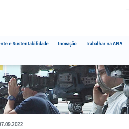
nte e Sustentabilidade
Inovação
Trabalhar na ANA
DADE SOCIAL
AMBIENTE E
SUSTENTABILIDADE
ara a Cidadania
Ambiente na ANA
Os nossos aeroportos
Os nossos compromissos
A nossa gestão ambiental
Projeto Life Moonset
WebTrak
WebTrak
07.09.2022
Reservas da Biosfera de Portugal