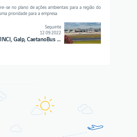
ere-se no plano de ações ambientais para a região do
 uma prioridade para a empresa.
Seguinte
12.09.2022
ANA-VINCI, Galp, CaetanoBus e Mitsui avaliam potencial do H2 verde para reduzir emissões aeroportuárias