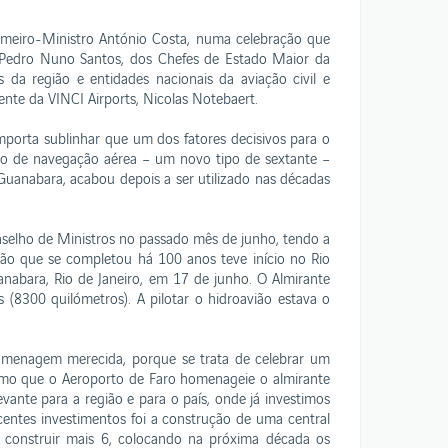
rimeiro-Ministro António Costa, numa celebração que
, Pedro Nuno Santos, dos Chefes de Estado Maior da
s da região e entidades nacionais da aviação civil e
nte da VINCI Airports, Nicolas Notebaert.
porta sublinhar que um dos fatores decisivos para o
ho de navegação aérea – um novo tipo de sextante –
 Guanabara, acabou depois a ser utilizado nas décadas
selho de Ministros no passado mês de junho, tendo a
ião que se completou há 100 anos teve início no Rio
nabara, Rio de Janeiro, em 17 de junho. O Almirante
(8300 quilómetros). A pilotar o hidroavião estava o
homenagem merecida, porque se trata de celebrar um
ssimo que o Aeroporto de Faro homenageie o almirante
ante para a região e para o país, onde já investimos
entes investimentos foi a construção de uma central
s construir mais 6, colocando na próxima década os