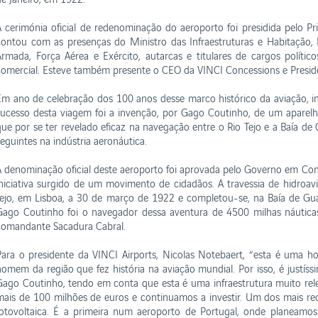
A cerimónia oficial de redenominação do aeroporto foi presidida pelo P
contou com as presenças do Ministro das Infraestruturas e Habitação
Armada, Força Aérea e Exército, autarcas e titulares de cargos político
comercial. Esteve também presente o CEO da VINCI Concessions e Preside
Em ano de celebração dos 100 anos desse marco histórico da aviação, im
sucesso desta viagem foi a invenção, por Gago Coutinho, de um aparel
que por se ter revelado eficaz na navegação entre o Rio Tejo e a Baía de
seguintes na indústria aeronáutica.
A denominação oficial deste aeroporto foi aprovada pelo Governo em Con
iniciativa surgido de um movimento de cidadãos. A travessia de hidroav
tejo, em Lisboa, a 30 de março de 1922 e completou-se, na Baía de Gua
Gago Coutinho foi o navegador dessa aventura de 4500 milhas náuticas 
comandante Sacadura Cabral.
Para o presidente da VINCI Airports, Nicolas Notebaert, “esta é uma 
homem da região que fez história na aviação mundial. Por isso, é justí
Gago Coutinho, tendo em conta que esta é uma infraestrutura muito relev
mais de 100 milhões de euros e continuamos a investir. Um dos mais rec
fotovoltaica. É a primeira num aeroporto de Portugal, onde planeamo