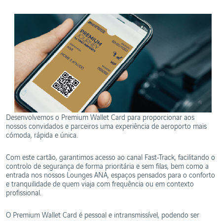
Ética e
WebTrak
Conduta
Reservas
da
Biosfera
de
Portugal
Desenvolvemos o Premium Wallet Card para proporcionar aos
nossos convidados e parceiros uma experiência de aeroporto mais
cómoda, rápida e única.
Com este cartão, garantimos acesso ao canal Fast-Track, facilitando o
controlo de segurança de forma prioritária e sem filas, bem como a
entrada nos nossos Lounges ANA, espaços pensados para o conforto
e tranquilidade de quem viaja com frequência ou em contexto
profissional.
O Premium Wallet Card é pessoal e intransmissível, podendo ser