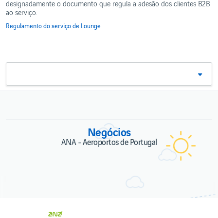
nos
designadamente o documento que regula a adesão dos clientes B2B
PROJETOS
Taxas
Expresso
Aeroportos
IMOBILIÁRIOS
ao serviço.
de
Segurança
Contactos
Projetos
Regulamento do serviço de Lounge
imobiliários
Outras
informações
Negócios
ANA - Aeroportos de Portugal