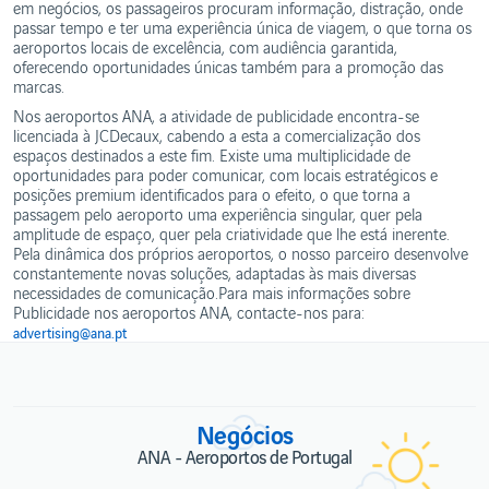
nos
em negócios, os passageiros procuram informação, distração, onde
PROJETOS
Incentivos
Expresso
Aeroportos
IMOBILIÁRIOS
passar tempo e ter uma experiência única de viagem, o que torna os
de
Qualidade
aeroportos locais de excelência, com audiência garantida,
Segurança
Projetos
de Serviço
oferecendo oportunidades únicas também para a promoção das
imobiliários
marcas.
Taxas
Outras
informações
Nos aeroportos ANA, a atividade de publicidade encontra-se
Contactos
licenciada à JCDecaux, cabendo a esta a comercialização dos
espaços destinados a este fim. Existe uma multiplicidade de
oportunidades para poder comunicar, com locais estratégicos e
posições premium identificados para o efeito, o que torna a
passagem pelo aeroporto uma experiência singular, quer pela
amplitude de espaço, quer pela criatividade que lhe está inerente.
Pela dinâmica dos próprios aeroportos, o nosso parceiro desenvolve
constantemente novas soluções, adaptadas às mais diversas
necessidades de comunicação.Para mais informações sobre
Publicidade nos aeroportos ANA, contacte-nos para:
advertising@ana.pt
Negócios
ANA - Aeroportos de Portugal